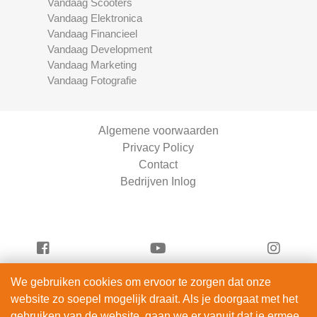
Vandaag Scooters
Vandaag Elektronica
Vandaag Financieel
Vandaag Development
Vandaag Marketing
Vandaag Fotografie
Algemene voorwaarden
Privacy Policy
Contact
Bedrijven Inlog
We gebruiken cookies om ervoor te zorgen dat onze
Serviceright Schoonmaak is onderdeel van
website zo soepel mogelijk draait. Als je doorgaat met het
ServiceRight B.V. | KVK 90914872
gebruiken van de website, gaan we er vanuit dat je ermee