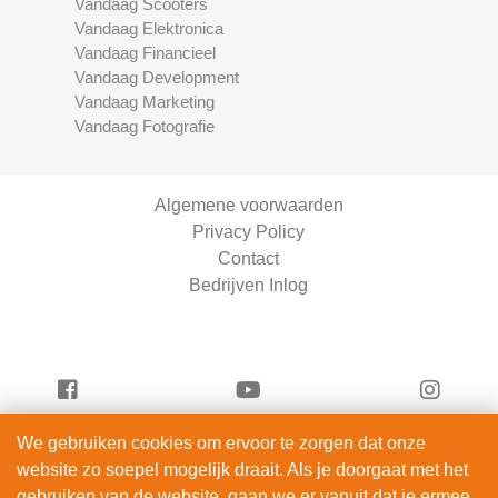
Vandaag Scooters
Vandaag Elektronica
Vandaag Financieel
Vandaag Development
Vandaag Marketing
Vandaag Fotografie
Algemene voorwaarden
Privacy Policy
Contact
Bedrijven Inlog
We gebruiken cookies om ervoor te zorgen dat onze
Serviceright Schoonmaak is onderdeel van
website zo soepel mogelijk draait. Als je doorgaat met het
ServiceRight B.V. | KVK 90914872
gebruiken van de website, gaan we er vanuit dat je ermee