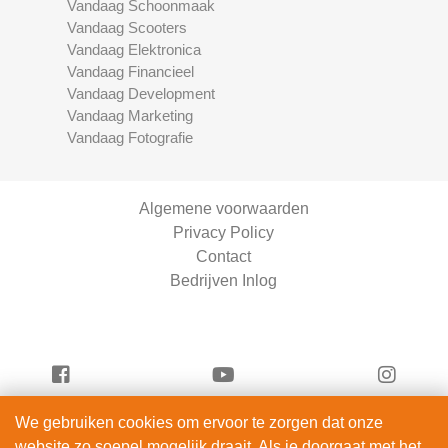
Vandaag Schoonmaak
Vandaag Scooters
Vandaag Elektronica
Vandaag Financieel
Vandaag Development
Vandaag Marketing
Vandaag Fotografie
Algemene voorwaarden
Privacy Policy
Contact
Bedrijven Inlog
We gebruiken cookies om ervoor te zorgen dat onze
Serviceright Schoonmaak is onderdeel van
website zo soepel mogelijk draait. Als je doorgaat met het