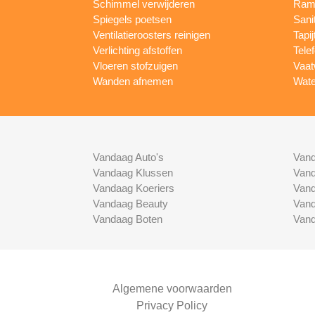
Schimmel verwijderen
Rame
Spiegels poetsen
Sani
Ventilatieroosters reinigen
Tapij
Verlichting afstoffen
Tele
Vloeren stofzuigen
Vaat
Wanden afnemen
Wate
Vandaag Auto's
Vand
Vandaag Klussen
Vand
Vandaag Koeriers
Vand
Vandaag Beauty
Vand
Vandaag Boten
Vand
Algemene voorwaarden
Privacy Policy