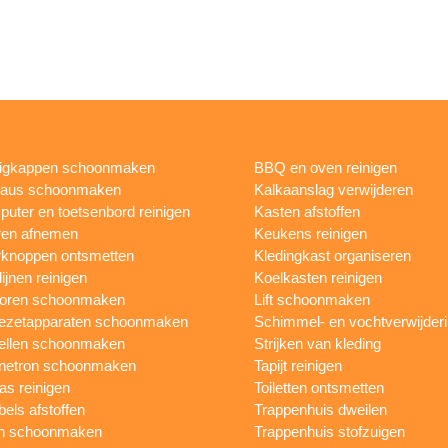
igkappen schoonmaken
BBQ en oven reinigen
eaus schoonmaken
Kalkaanslag verwijderen
uter en toetsenbord reinigen
Kasten afstoffen
ren afnemen
Keukens reinigen
knoppen ontsmetten
Kledingkast organiseren
ijnen reinigen
Koelkasten reinigen
toren schoonmaken
Lift schoonmaken
iezetapparaten schoonmaken
Schimmel- en vochtverwijder
ellen schoonmaken
Strijken van kleding
netron schoonmaken
Tapijt reinigen
as reinigen
Toiletten ontsmetten
els afstoffen
Trappenhuis dweilen
n schoonmaken
Trappenhuis stofzuigen