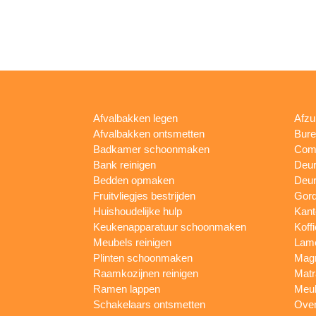
Afvalbakken legen
Afzu
Afvalbakken ontsmetten
Bur
Badkamer schoonmaken
Comp
Bank reinigen
Deu
Bedden opmaken
Deur
Fruitvliegjes bestrijden
Gord
Huishoudelijke hulp
Kan
Keukenapparatuur schoonmaken
Koff
Meubels reinigen
Lam
Plinten schoonmaken
Mag
Raamkozijnen reinigen
Matr
Ramen lappen
Meub
Schakelaars ontsmetten
Ove