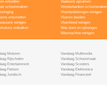
n ontvetten
Vaatwerk opruimen
tair schoonmaken
Vensterbanken schoonmake
treiniging
Vloerbedekkingen reinigen
foons ontsmetten
Vloeren dweilen
wassers reinigen
Vloerkleed reinigen
rkokers ontkalken
Was doen en ophangen
Wasmachine reinigen
aag Motoren
Vandaag Multimedia
aag Rijscholen
Vandaag Schoonmaak
aag Entertainment
Vandaag Scooters
aag Fietsen
Vandaag Elektronica
aag Juridisch
Vandaag Financieel