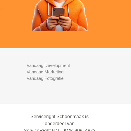
n
Vandaag Development
Vandaag Marketing
Vandaag Fotografie
Serviceright Schoonmaak is
onderdeel van
ServiceRight B.V. | KVK 90914872