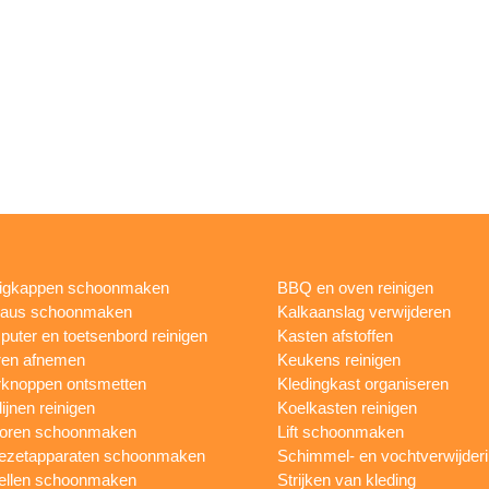
igkappen schoonmaken
BBQ en oven reinigen
eaus schoonmaken
Kalkaanslag verwijderen
uter en toetsenbord reinigen
Kasten afstoffen
ren afnemen
Keukens reinigen
knoppen ontsmetten
Kledingkast organiseren
ijnen reinigen
Koelkasten reinigen
toren schoonmaken
Lift schoonmaken
iezetapparaten schoonmaken
Schimmel- en vochtverwijder
ellen schoonmaken
Strijken van kleding