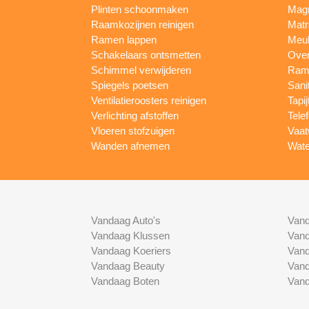
Plinten schoonmaken
Mag
Raamkozijnen reinigen
Matr
Ramen lappen
Meub
Schakelaars ontsmetten
Ove
Schimmel verwijderen
Rame
Spiegels poetsen
Sani
Ventilatieroosters reinigen
Tapij
Verlichting afstoffen
Tele
Vloeren stofzuigen
Vaat
Wanden afnemen
Wate
Vandaag Auto's
Vand
Vandaag Klussen
Vand
Vandaag Koeriers
Vand
Vandaag Beauty
Vand
Vandaag Boten
Vand