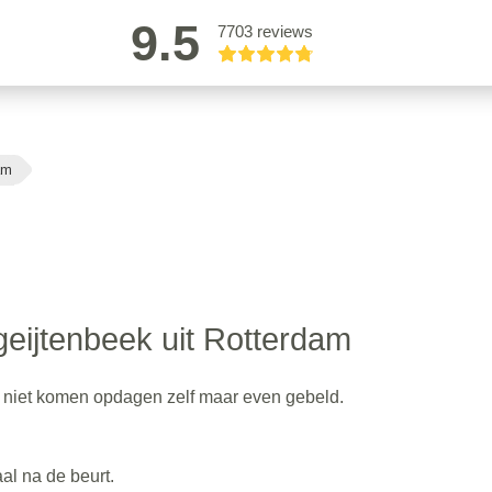
9.5
7703 reviews
am
geijtenbeek uit Rotterdam
na niet komen opdagen zelf maar even gebeld.
aal na de beurt.