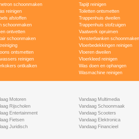
netron schoonmaken
Tapijt reinigen
as reinigen
Toiletten ontsmetten
els afstoffen
Trappenhuis dweilen
n schoonmaken
Trappenhuis stofzuigen
n ontvetten
Vaatwerk opruimen
tair schoonmaken
Vensterbanken schoonmake
treiniging
Vloerbedekkingen reinigen
foons ontsmetten
Vloeren dweilen
wassers reinigen
Vloerkleed reinigen
rkokers ontkalken
Was doen en ophangen
Wasmachine reinigen
aag Motoren
Vandaag Multimedia
aag Rijscholen
Vandaag Schoonmaak
aag Entertainment
Vandaag Scooters
aag Fietsen
Vandaag Elektronica
aag Juridisch
Vandaag Financieel