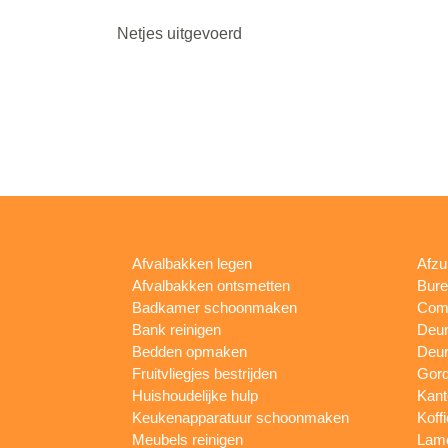
Netjes uitgevoerd
Afvalbakken legen
Afzu
Afvalbakken ontsmetten
Bur
Badkamer schoonmaken
Comp
Bank reinigen
Deu
Bedden opmaken
Deur
Fruitvliegjes bestrijden
Gord
Huishoudelijke hulp
Kan
Keukenapparatuur schoonmaken
Koff
Meubels reinigen
Lam