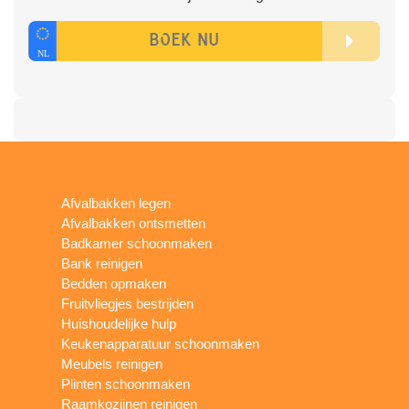
Afvalbakken legen
Afvalbakken ontsmetten
Badkamer schoonmaken
Bank reinigen
Bedden opmaken
Fruitvliegjes bestrijden
Huishoudelijke hulp
Keukenapparatuur schoonmaken
Meubels reinigen
Plinten schoonmaken
Raamkozijnen reinigen