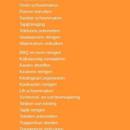
Oven schoonmaken
Ramen ontvetten
Sanitair schoonmaken
Tapijtreiniging
Telefoons ontsmetten
Vaatwassers reinigen
Waterkokers ontkalken
BBQ en oven reinigen
Kalkaanslag verwijderen
Kasten afstoffen
Keukens reinigen
Kledingkast organiseren
Koelkasten reinigen
Lift schoonmaken
Schimmel- en vochtverwijdering
Strijken van kleding
Tapijt reinigen
Toiletten ontsmetten
Trappenhuis dweilen
Trappenhuis stofzuigen