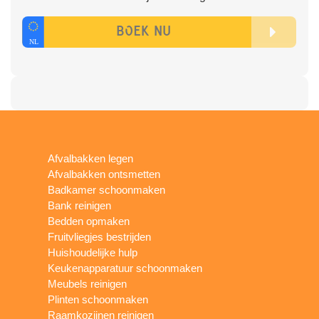
Afvalbakken legen
Afvalbakken ontsmetten
Badkamer schoonmaken
Bank reinigen
Bedden opmaken
Fruitvliegjes bestrijden
Huishoudelijke hulp
Keukenapparatuur schoonmaken
Meubels reinigen
Plinten schoonmaken
Raamkozijnen reinigen