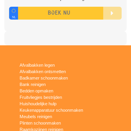
Afvalbakken legen
Afvalbakken ontsmetten
Badkamer schoonmaken
Bank reinigen
Bedden opmaken
Fruitvliegjes bestrijden
Huishoudelijke hulp
Keukenapparatuur schoonmaken
Meubels reinigen
Plinten schoonmaken
Raamkozijnen reinigen