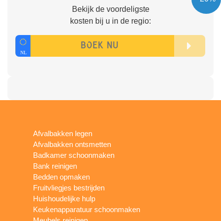
Bekijk de voordeligste
kosten bij u in de regio:
Afvalbakken legen
Afvalbakken ontsmetten
Badkamer schoonmaken
Bank reinigen
Bedden opmaken
Fruitvliegjes bestrijden
Huishoudelijke hulp
Keukenapparatuur schoonmaken
Meubels reinigen