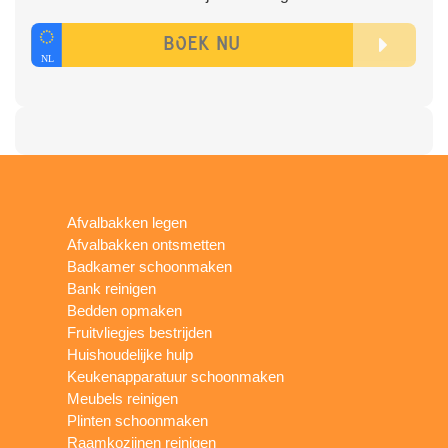
Afvalbakken legen
Afvalbakken ontsmetten
Badkamer schoonmaken
Bank reinigen
Bedden opmaken
Fruitvliegjes bestrijden
Huishoudelijke hulp
Keukenapparatuur schoonmaken
Meubels reinigen
Plinten schoonmaken
Raamkozijnen reinigen