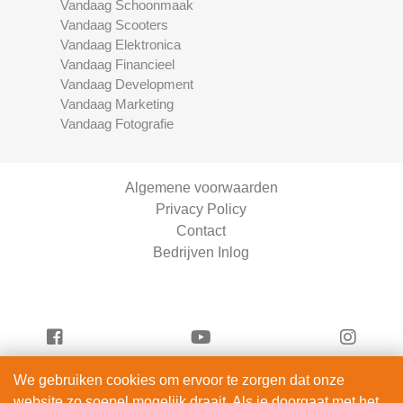
Vandaag Schoonmaak
Vandaag Scooters
Vandaag Elektronica
Vandaag Financieel
Vandaag Development
Vandaag Marketing
Vandaag Fotografie
Algemene voorwaarden
Privacy Policy
Contact
Bedrijven Inlog
We gebruiken cookies om ervoor te zorgen dat onze
Serviceright Schoonmaak is onderdeel van
website zo soepel mogelijk draait. Als je doorgaat met het