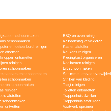
igkappen schoonmaken
BBQ en oven reinigen
eaus schoonmaken
Kalkaanslag verwijderen
uter en toetsenbord reinigen
Kasten afstoffen
ren afnemen
Keukens reinigen
knoppen ontsmetten
Kledingkast organiseren
ijnen reinigen
Koelkasten reinigen
toren schoonmaken
Lift schoonmaken
iezetapparaten schoonmaken
Schimmel- en vochtverwijder
ellen schoonmaken
Strijken van kleding
netron schoonmaken
Tapijt reinigen
as reinigen
Toiletten ontsmetten
els afstoffen
Trappenhuis dweilen
n schoonmaken
Trappenhuis stofzuigen
n ontvetten
Vaatwerk opruimen