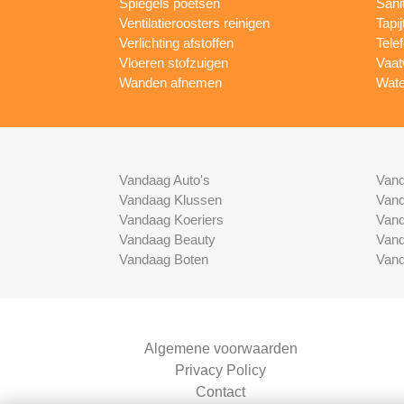
Spiegels poetsen
Sani
Ventilatieroosters reinigen
Tapij
Verlichting afstoffen
Tele
Vloeren stofzuigen
Vaat
Wanden afnemen
Wate
Vandaag Auto's
Vand
Vandaag Klussen
Vand
Vandaag Koeriers
Vand
Vandaag Beauty
Vand
Vandaag Boten
Vand
Algemene voorwaarden
Privacy Policy
Contact