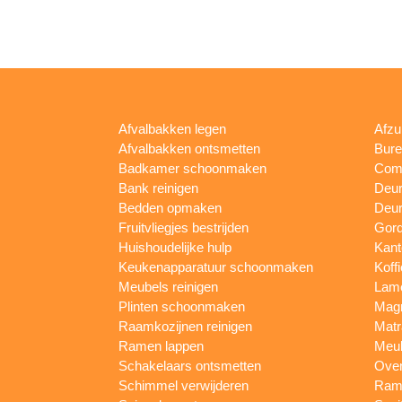
Afvalbakken legen
Afzu
Afvalbakken ontsmetten
Bur
Badkamer schoonmaken
Comp
Bank reinigen
Deu
Bedden opmaken
Deur
Fruitvliegjes bestrijden
Gord
Huishoudelijke hulp
Kan
Keukenapparatuur schoonmaken
Koff
Meubels reinigen
Lam
Plinten schoonmaken
Mag
Raamkozijnen reinigen
Matr
Ramen lappen
Meub
Schakelaars ontsmetten
Ove
Schimmel verwijderen
Rame