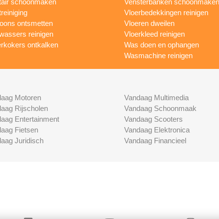
tair schoonmaken
Vensterbanken schoonmake
treiniging
Vloerbedekkingen reinigen
foons ontsmetten
Vloeren dweilen
wassers reinigen
Vloerkleed reinigen
rkokers ontkalken
Was doen en ophangen
Wasmachine reinigen
aag Motoren
Vandaag Multimedia
aag Rijscholen
Vandaag Schoonmaak
aag Entertainment
Vandaag Scooters
aag Fietsen
Vandaag Elektronica
aag Juridisch
Vandaag Financieel