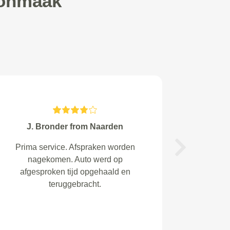
oonmaak
Mulders from Amsterdam
Echt perfect! Zeker tot een
Next
volgende keer!