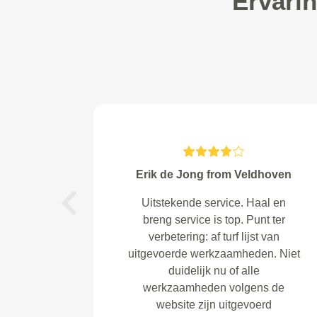
Ervari
Jan Linders B.V. from Bergen L
Prima!
Previous