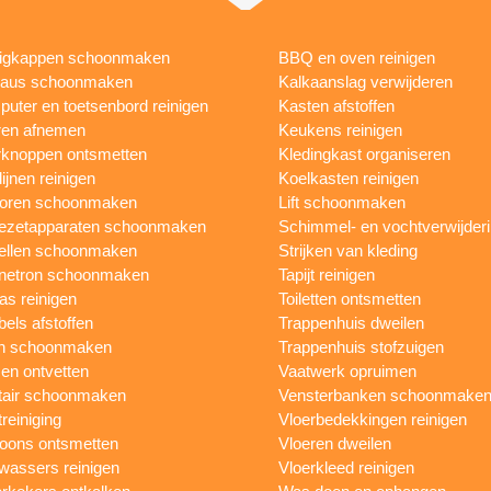
igkappen schoonmaken
BBQ en oven reinigen
eaus schoonmaken
Kalkaanslag verwijderen
uter en toetsenbord reinigen
Kasten afstoffen
ren afnemen
Keukens reinigen
knoppen ontsmetten
Kledingkast organiseren
ijnen reinigen
Koelkasten reinigen
toren schoonmaken
Lift schoonmaken
iezetapparaten schoonmaken
Schimmel- en vochtverwijder
ellen schoonmaken
Strijken van kleding
netron schoonmaken
Tapijt reinigen
as reinigen
Toiletten ontsmetten
els afstoffen
Trappenhuis dweilen
n schoonmaken
Trappenhuis stofzuigen
n ontvetten
Vaatwerk opruimen
tair schoonmaken
Vensterbanken schoonmake
treiniging
Vloerbedekkingen reinigen
foons ontsmetten
Vloeren dweilen
wassers reinigen
Vloerkleed reinigen