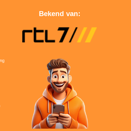
Bekend van:
ing
n