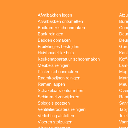
Afvalbakken legen
Afzu
Afvalbakken ontsmetten
Bur
Badkamer schoonmaken
Comp
Bank reinigen
Deu
Bedden opmaken
Deur
Fruitvliegjes bestrijden
Gord
Huishoudelijke hulp
Kan
Keukenapparatuur schoonmaken
Koff
Meubels reinigen
Lam
Plinten schoonmaken
Mag
Raamkozijnen reinigen
Matr
Ramen lappen
Meub
Schakelaars ontsmetten
Ove
Schimmel verwijderen
Rame
Spiegels poetsen
Sani
Ventilatieroosters reinigen
Tapij
Verlichting afstoffen
Tele
Vloeren stofzuigen
Vaat