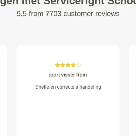
ngen met Serviceright Sch
9.5 from 7703 customer reviews
W. van Hoorn from s-
hertogenbosch
Prima service en corecte
behandeling