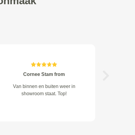
oonmaak
zock from Maarssen
Next
Service is goed en de garage
Weller in de Meern is een prima
zaak! Zij hebben het netjes
opgelost!