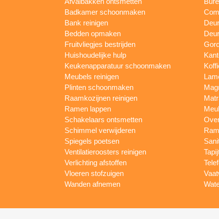
Afvalbakken ontsmetten
Bur
Badkamer schoonmaken
Comp
Bank reinigen
Deu
Bedden opmaken
Deur
Fruitvliegjes bestrijden
Gord
Huishoudelijke hulp
Kan
Keukenapparatuur schoonmaken
Koff
Meubels reinigen
Lam
Plinten schoonmaken
Mag
Raamkozijnen reinigen
Matr
Ramen lappen
Meub
Schakelaars ontsmetten
Ove
Schimmel verwijderen
Rame
Spiegels poetsen
Sani
Ventilatieroosters reinigen
Tapij
Verlichting afstoffen
Tele
Vloeren stofzuigen
Vaat
Wanden afnemen
Wate