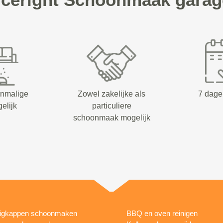
enmalige
Zowel zakelijke als
7 dage
elijk
particuliere
schoonmaak mogelijk
igkappen schoonmaken
BBQ en oven reinigen