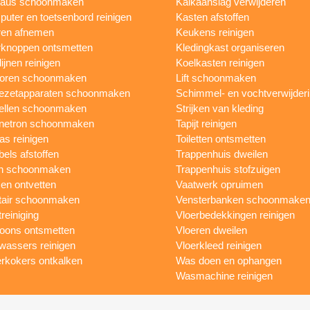
eaus schoonmaken
Kalkaanslag verwijderen
uter en toetsenbord reinigen
Kasten afstoffen
ren afnemen
Keukens reinigen
knoppen ontsmetten
Kledingkast organiseren
ijnen reinigen
Koelkasten reinigen
toren schoonmaken
Lift schoonmaken
iezetapparaten schoonmaken
Schimmel- en vochtverwijder
ellen schoonmaken
Strijken van kleding
netron schoonmaken
Tapijt reinigen
as reinigen
Toiletten ontsmetten
els afstoffen
Trappenhuis dweilen
n schoonmaken
Trappenhuis stofzuigen
n ontvetten
Vaatwerk opruimen
tair schoonmaken
Vensterbanken schoonmake
treiniging
Vloerbedekkingen reinigen
foons ontsmetten
Vloeren dweilen
wassers reinigen
Vloerkleed reinigen
rkokers ontkalken
Was doen en ophangen
Wasmachine reinigen