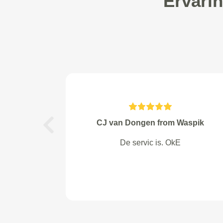
Ervari
P. Bruinsma from Alphen a/d
Previous
Rijn
Leuke en vriendelijke telefonisten!
En de levering was ook keurig
gegaan.