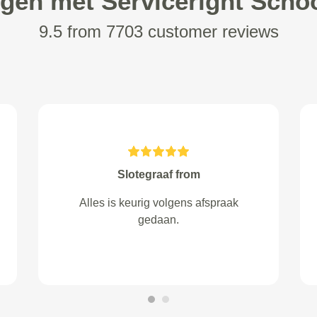
ngen met Serviceright Sch
9.5 from 7703 customer reviews
schermer from Hoorn
prima service