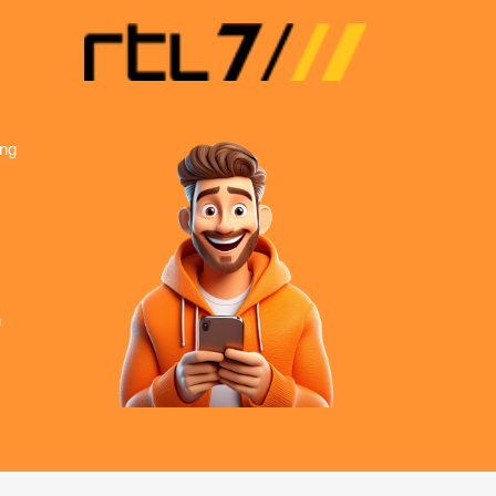
ing
n