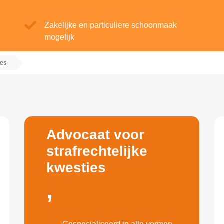
Zakelijke en particuliere schoonmaak
mogelijk
ies
Advocaat voor
strafrechtelijke
kwesties
,