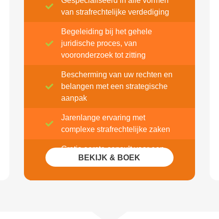
Gespecialiseerd in alle vormen
van strafrechtelijke verdediging
Begeleiding bij het gehele
juridische proces, van
vooronderzoek tot zitting
Bescherming van uw rechten en
belangen met een strategische
aanpak
Jarenlange ervaring met
complexe strafrechtelijke zaken
Gratis eerste consult voor een
BEKIJK & BOEK
intakegesprek