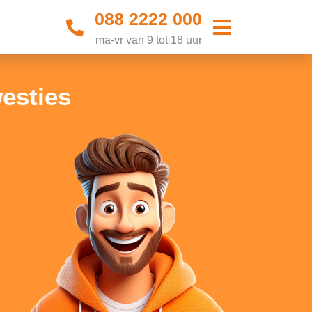
088 2222 000
ma-vr van 9 tot 18 uur
westies