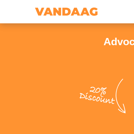
Advoca
20%
Discount