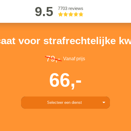
9.5
7703 reviews
at voor strafrechtelijke k
79,-
Vanaf prijs
66,-
Selecteer een dienst