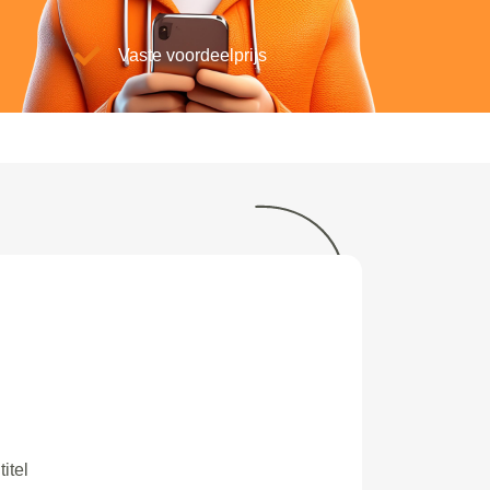
Vaste voordeelprijs
titel