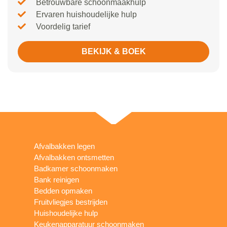
Betrouwbare schoonmaakhulp
Ervaren huishoudelijke hulp
Voordelig tarief
BEKIJK & BOEK
Afvalbakken legen
Afvalbakken ontsmetten
Badkamer schoonmaken
Bank reinigen
Bedden opmaken
Fruitvliegjes bestrijden
Huishoudelijke hulp
Keukenapparatuur schoonmaken