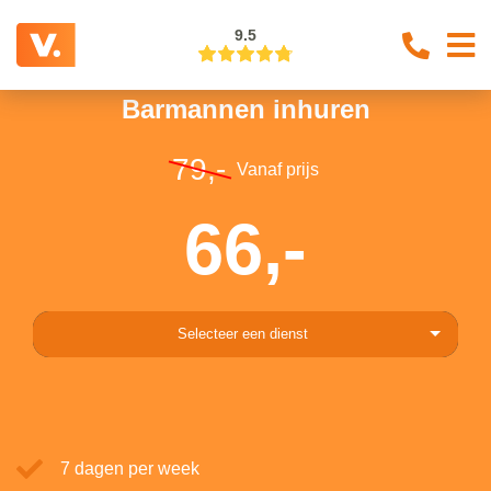
9.5
Barmannen inhuren
79,-
Vanaf prijs
66,-
Selecteer een dienst
7 dagen per week