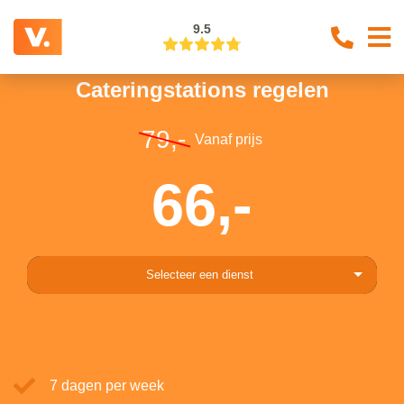
9.5
Cateringstations regelen
79,-
Vanaf prijs
66,-
Selecteer een dienst
7 dagen per week