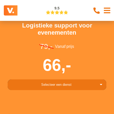
9.5
Logistieke support voor
evenementen
79,-
Vanaf prijs
66,-
Selecteer een dienst