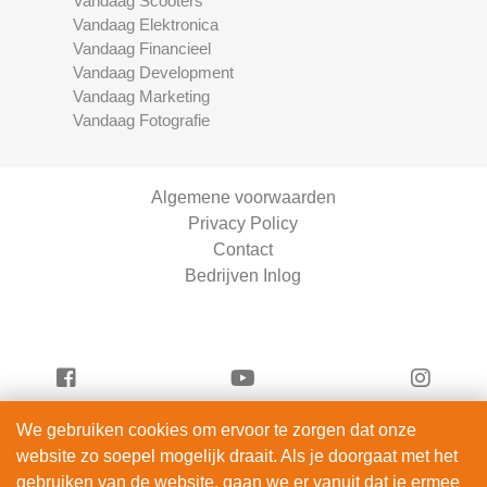
Vandaag Scooters
Vandaag Elektronica
Vandaag Financieel
Vandaag Development
Vandaag Marketing
Vandaag Fotografie
Algemene voorwaarden
Privacy Policy
Contact
Bedrijven Inlog
We gebruiken cookies om ervoor te zorgen dat onze
Serviceright Schoonmaak is onderdeel van
website zo soepel mogelijk draait. Als je doorgaat met het
ServiceRight B.V. | KVK 90914872
gebruiken van de website, gaan we er vanuit dat je ermee