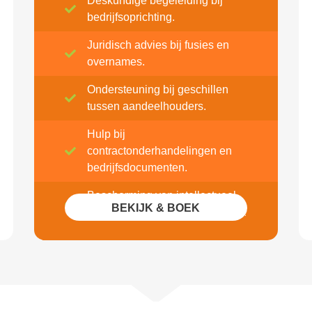
Deskundige begeleiding bij
bedrijfsoprichting.
Juridisch advies bij fusies en
overnames.
Ondersteuning bij geschillen
tussen aandeelhouders.
Hulp bij
contractonderhandelingen en
bedrijfsdocumenten.
Bescherming van intellectueel
BEKIJK & BOEK
eigendom en handelsgeheimen.