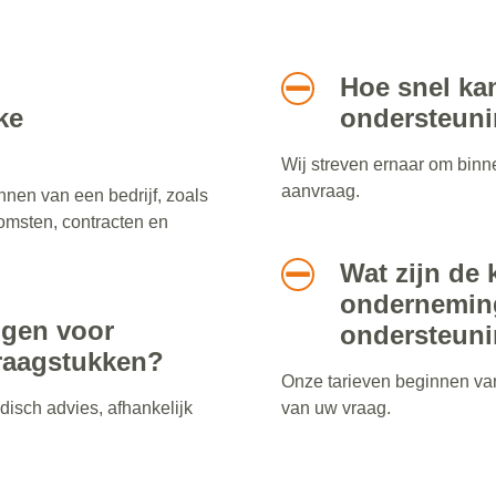
Hoe snel kan
ke
ondersteuni
Wij streven ernaar om binn
aanvraag.
nnen van een bedrijf, zoals
omsten, contracten en
Wat zijn de 
onderneming
ijgen voor
ondersteun
vraagstukken?
Onze tarieven beginnen van
idisch advies, afhankelijk
van uw vraag.