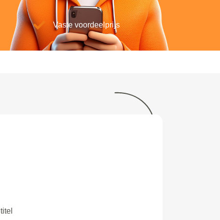
Vaste voordeelprijs
titel