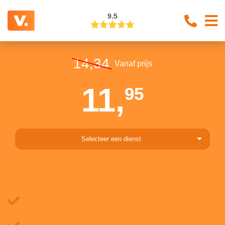
9.5
14,34
Vanaf prijs
11,
95
Selecteer een dienst