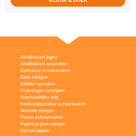
BEKIJK & BOEK
Afvalbakken legen
Afvalbakken ontsmetten
Badkamer schoonmaken
Bank reinigen
Bedden opmaken
Fruitvliegjes bestrijden
Huishoudelijke hulp
Keukenapparatuur schoonmaken
Meubels reinigen
Plinten schoonmaken
Raamkozijnen reinigen
Ramen lappen