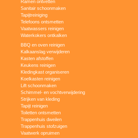
Ramen ontvetten
Sanitair schoonmaken
Tapijtreiniging
Telefoons ontsmetten
Vaatwassers reinigen
Waterkokers ontkalken
BBQ en oven reinigen
Kalkaanslag verwijderen
Kasten afstoffen
Keukens reinigen
Kledingkast organiseren
Koelkasten reinigen
Lift schoonmaken
Schimmel- en vochtverwijdering
Strijken van kleding
Tapijt reinigen
Toiletten ontsmetten
Trappenhuis dweilen
Trappenhuis stofzuigen
Vaatwerk opruimen