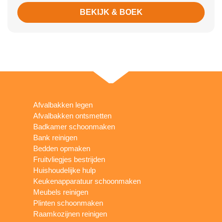
BEKIJK & BOEK
Afvalbakken legen
Afvalbakken ontsmetten
Badkamer schoonmaken
Bank reinigen
Bedden opmaken
Fruitvliegjes bestrijden
Huishoudelijke hulp
Keukenapparatuur schoonmaken
Meubels reinigen
Plinten schoonmaken
Raamkozijnen reinigen