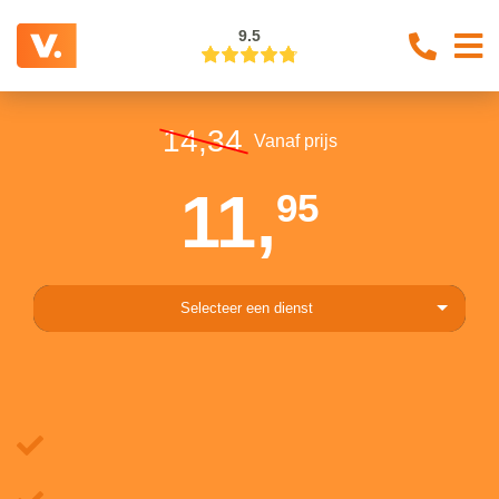
9.5
14,34
Vanaf prijs
11,
95
Selecteer een dienst