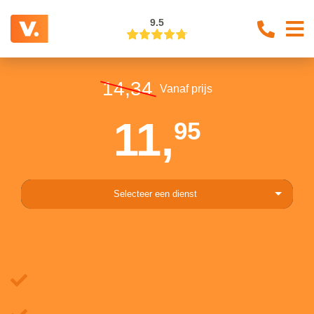
9.5
14,34
Vanaf prijs
11,
95
Selecteer een dienst