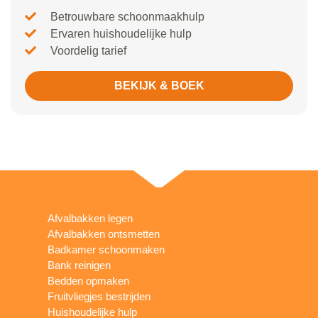
Betrouwbare schoonmaakhulp
Ervaren huishoudelijke hulp
Voordelig tarief
BEKIJK & BOEK
Afvalbakken legen
Afvalbakken ontsmetten
Badkamer schoonmaken
Bank reinigen
Bedden opmaken
Fruitvliegjes bestrijden
Huishoudelijke hulp