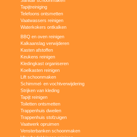
Sanitair schoonmaken
Tapijtreiniging
Telefoons ontsmetten
Vaatwassers reinigen
Waterkokers ontkalken
BBQ en oven reinigen
Kalkaanslag verwijderen
Kasten afstoffen
Keukens reinigen
Kledingkast organiseren
Koelkasten reinigen
Lift schoonmaken
Schimmel- en vochtverwijdering
Strijken van kleding
Tapijt reinigen
Toiletten ontsmetten
Trappenhuis dweilen
Trappenhuis stofzuigen
Vaatwerk opruimen
Vensterbanken schoonmaken