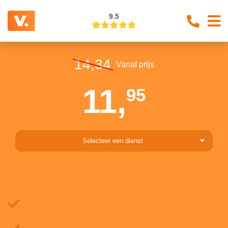
9.5
14,34
Vanaf prijs
11,
95
Selecteer een dienst