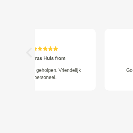
Previous
Bas from Someren
Goede service