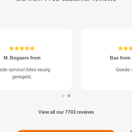
walschot from Nuenen
Auto moet nog gemaakt worden
ðŸ˜Š
View all our 7703 reviews