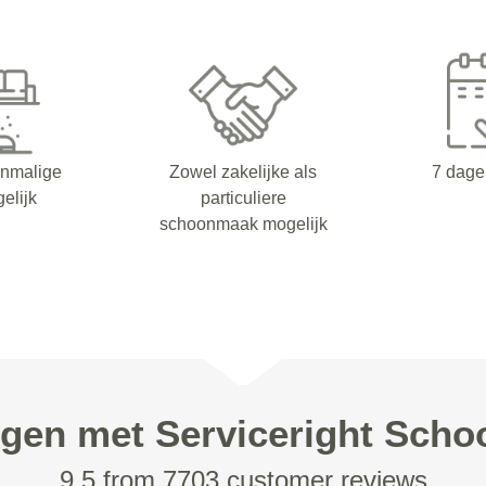
enmalige
Zowel zakelijke als
7 dage
elijk
particuliere
schoonmaak mogelijk
ngen met Serviceright Sch
9.5 from 7703 customer reviews