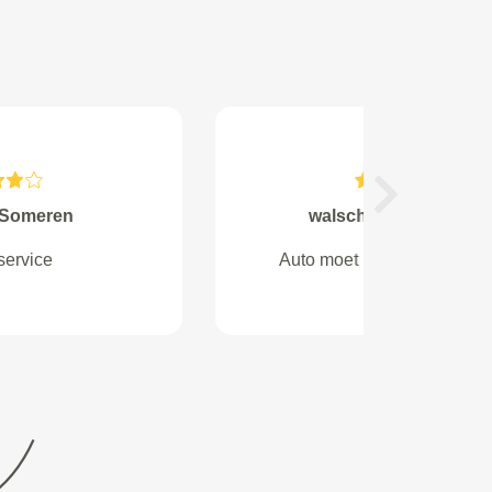
Next
van Eek from Raalte
Werk goed uitgevoerd; prima
service