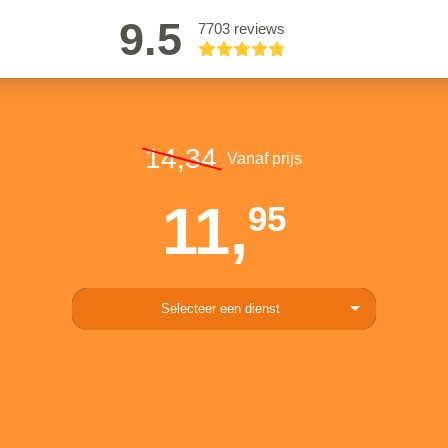
9.5
7703 reviews
14,34
Vanaf prijs
11,
95
Selecteer een dienst