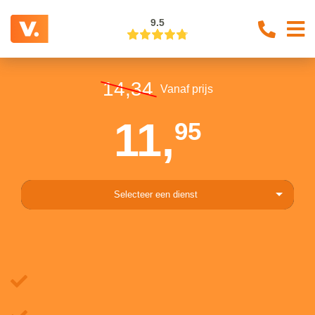
9.5
14,34
Vanaf prijs
11,
95
Selecteer een dienst