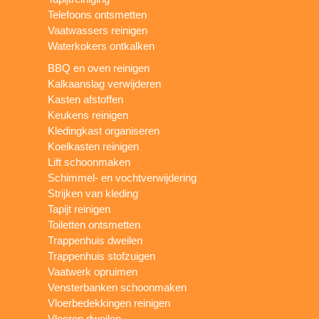
Telefoons ontsmetten
Vaatwassers reinigen
Waterkokers ontkalken
BBQ en oven reinigen
Kalkaanslag verwijderen
Kasten afstoffen
Keukens reinigen
Kledingkast organiseren
Koelkasten reinigen
Lift schoonmaken
Schimmel- en vochtverwijdering
Strijken van kleding
Tapijt reinigen
Toiletten ontsmetten
Trappenhuis dweilen
Trappenhuis stofzuigen
Vaatwerk opruimen
Vensterbanken schoonmaken
Vloerbedekkingen reinigen
Vloeren dweilen