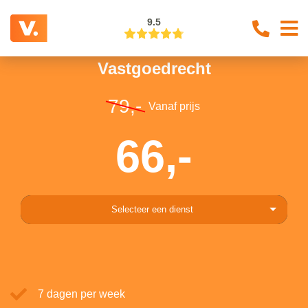
9.5
Vastgoedrecht
79,-
Vanaf prijs
66,-
Selecteer een dienst
7 dagen per week