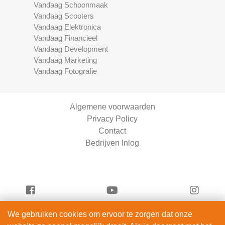
Vandaag Schoonmaak
Vandaag Scooters
Vandaag Elektronica
Vandaag Financieel
Vandaag Development
Vandaag Marketing
Vandaag Fotografie
Algemene voorwaarden
Privacy Policy
Contact
Bedrijven Inlog
We gebruiken cookies om ervoor te zorgen dat onze
Serviceright Schoonmaak is onderdeel van