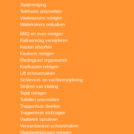
Tapijtreiniging
Telefoons ontsmetten
Vaatwassers reinigen
Waterkokers ontkalken
BBQ en oven reinigen
Kalkaanslag verwijderen
Kasten afstoffen
Keukens reinigen
Kledingkast organiseren
Koelkasten reinigen
Lift schoonmaken
Schimmel- en vochtverwijdering
Strijken van kleding
Tapijt reinigen
Toiletten ontsmetten
Trappenhuis dweilen
Trappenhuis stofzuigen
Vaatwerk opruimen
Vensterbanken schoonmaken
Vloerbedekkingen reinigen